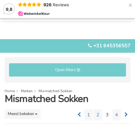
×
926
Reviews
9,8
0
0
MENU
+31 645356557
Open filters
Home
Merken
Mismatched Sokken
Mismatched Sokken
Meest bekeken
1
2
3
4